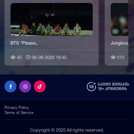
BTS “Please,,
Jungkook “
40
06-08-2026 18:45
310
Privacy Policy
Terms of Service
Copyright © 2025 All rights reserved.