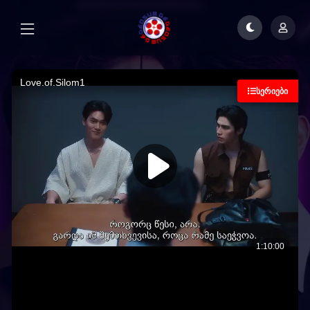
ᲡᲔᲠᲘᲔᲑᲘ